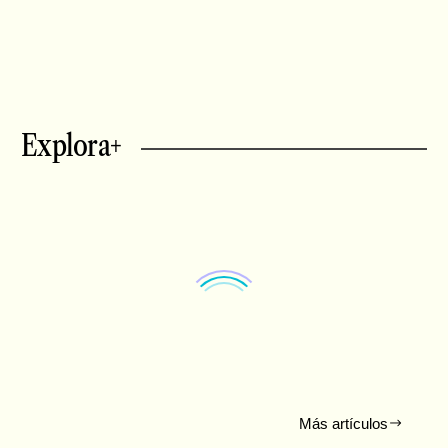
Explora+
PÍLDORAS AUDIOVISUALES
A lo largo del curso 2025-2026 crearemos piezas
audiovisuales de libre consulta sobre cómo integrar
herramientas artísticas en el día a día del aula.
Más artículos